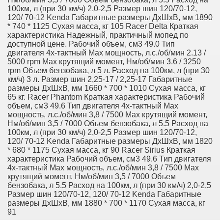
100км, л (при 30 км/ч) 2,0-2,5 Размер шин 120/70-12,
120/ 70-12 Kenda Габаритные размеры ДхШхВ, мм 1890
* 740 * 1125 Сухая масса, кг 105 Racer Delta Краткая
характеристика Надежный, практичный мопед по
доступной цене. Рабочий объем, см3 49.0 Тип
двигателя 4х-тактный Max мощность, л.с./об/мин 2.13 /
5000 rpm Max крутящий момент, Hм/об/мин 3.6 / 3250
rpm Объем бензобака, л 5 л. Расход на 100км, л (при 30
км/ч) 3 л. Размер шин 2,25-17 / 2,25-17 Габаритные
размеры ДхШхВ, мм 1660 * 700 * 1010 Сухая масса, кг
65 кг. Racer Phantom Краткая характеристика Рабочий
объем, см3 49.6 Тип двигателя 4х-тактный Max
мощность, л.с./об/мин 3,8 / 7500 Max крутящий момент,
Hм/об/мин 3,5 / 7000 Объем бензобака, л 5.5 Расход на
100км, л (при 30 км/ч) 2,0-2,5 Размер шин 120/70-12,
120/ 70-12 Kenda Габаритные размеры ДхШхВ, мм 1820
* 680 * 1175 Сухая масса, кг 90 Racer Sirius Краткая
характеристика Рабочий объем, см3 49.6 Тип двигателя
4х-тактный Max мощность, л.с./об/мин 3,8 / 7500 Max
крутящий момент, Hм/об/мин 3,5 / 7000 Объем
бензобака, л 5.5 Расход на 100км, л (при 30 км/ч) 2,0-2,5
Размер шин 120/70-12, 120/ 70-12 Kenda Габаритные
размеры ДхШхВ, мм 1880 * 700 * 1170 Сухая масса, кг
91