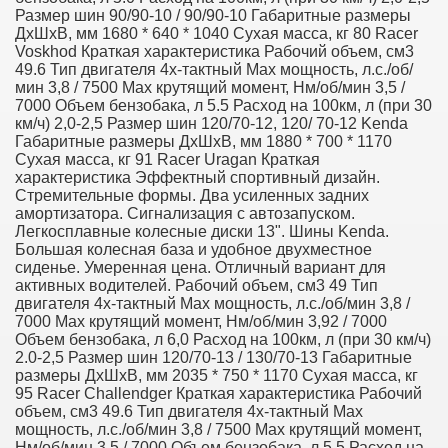
Размер шин 90/90-10 / 90/90-10 Габаритные размеры
ДхШхВ, мм 1680 * 640 * 1040 Сухая масса, кг 80 Racer
Voskhod Краткая характеристика Рабочий объем, см3
49.6 Тип двигателя 4х-тактный Max мощность, л.с./об/
мин 3,8 / 7500 Max крутящий момент, Hм/об/мин 3,5 /
7000 Объем бензобака, л 5.5 Расход на 100км, л (при 30
км/ч) 2,0-2,5 Размер шин 120/70-12, 120/ 70-12 Kenda
Габаритные размеры ДхШхВ, мм 1880 * 700 * 1170
Сухая масса, кг 91 Racer Uragan Краткая
характеристика Эффектный спортивный дизайн.
Стремительные формы. Два усиленных задних
амортизатора. Сигнализация с автозапуском.
Легкосплавные колесные диски 13". Шины Kenda.
Большая колесная база и удобное двухместное
сиденье. Умеренная цена. Отличный вариант для
активных водителей. Рабочий объем, см3 49 Тип
двигателя 4х-тактный Max мощность, л.с./об/мин 3,8 /
7000 Max крутящий момент, Hм/об/мин 3,92 / 7000
Объем бензобака, л 6,0 Расход на 100км, л (при 30 км/ч)
2.0-2,5 Размер шин 120/70-13 / 130/70-13 Габаритные
размеры ДхШхВ, мм 2035 * 750 * 1170 Сухая масса, кг
95 Racer Challendger Краткая характеристика Рабочий
объем, см3 49.6 Тип двигателя 4х-тактный Max
мощность, л.с./об/мин 3,8 / 7500 Max крутящий момент,
Hм/об/мин 3,5 / 7000 Объем бензобака, л 5.5 Расход на