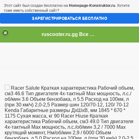
Этот сайт был создан бесплатно на
Homepage-Konstruktor.ru
. Хотите
тоже иметь собственный сайт?
ЗАРЕГИСТРИРОВАТЬСЯ БЕСПЛАТНО
ruscooter.ru.gg Все о скутерах и даже больше!
Racer Salute Краткая характеристика Рабочий объем,
см3 46.6 Тип двигателя 4х-тактный Max мощность, л.с./
об/мин 3.6 Объем бензобака, л 5.5 Расход на 100км, л
(при 30 км/ч) 2,0-2,5 Размер шин 120/70-12, 120/ 70-12
Kenda Габаритные размеры ДхШхВ, мм 1845 * 670 *
1175 Сухая масса, кг 90 Racer Hiuse Краткая
характеристика Рабочий объем, см3 49.0 Тип двигателя
4х-тактный Max мощность, л.с./об/мин 3,2 / 7000 Max
крутящий момент, Hм/об/мин 2,9 / 6000 Объем
бензобака, л 5.0 Расход на 100км, л (при 30 км/ч) 2,0-2,5