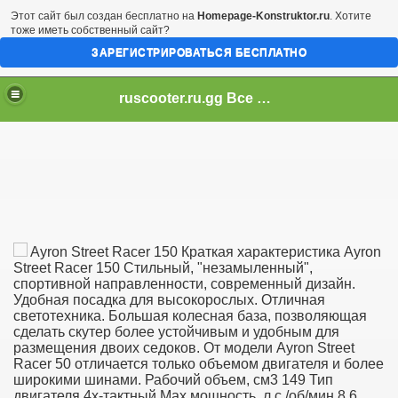
Этот сайт был создан бесплатно на
Homepage-Konstruktor.ru
. Хотите
тоже иметь собственный сайт?
ЗАРЕГИСТРИРОВАТЬСЯ БЕСПЛАТНО
ruscooter.ru.gg Все о скутерах и даже больше!
Ayron Street Racer 150 Краткая характеристика Ayron
Street Racer 150 Стильный, "незамыленный",
спортивной направленности, современный дизайн.
Удобная посадка для высокорослых. Отличная
светотехника. Большая колесная база, позволяющая
сделать скутер более устойчивым и удобным для
размещения двоих седоков. От модели Ayron Street
Racer 50 отличается только объемом двигателя и более
широкими шинами. Рабочий объем, см3 149 Тип
двигателя 4х-тактный Max мощность, л.с./об/мин 8,6