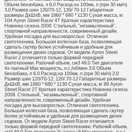
Объем бензобака, л 6.0 Расход на 100км, л (при 30 км/ч)
3,0 Размер шин 130/70-12, 130/ 70-12 Габаритные
размеры ДхШхВ, мм 1860 * 680 * 1130 Сухая масса, кг
104 Ayron Street Racer 4Т Краткая характеристика
Новинка сезона 2008. Стильный, "незамыленный",
спортивной направленности, современный дизайн.
Удобная посадка для высокорослых. Отличная
светотехника. Большая колесная база, позволяющая
сделать скутер более устойчивым и удобным для
размещения двоих седоков. От модели Ayron Street
Racer 2 отличается только формой передней
светотехники. Рабочий объем, см3 49.0 Тип двигателя
4х-тактный Max мощность, л.с./об/мин 3.6 Объем
бензобака, л 6.0 Расход на 100км, л (при 30 км/ч) 2,0
Размер шин 120/70-12, 120/ 70-12 Габаритные размеры
ДхШхВ, мм 1860 * 680 * 1130 Сухая масса, кг 88 Ayron
Street Racer 2T Краткая характеристика Новинка сезона
2008. Стильный, "незамыленный", спортивной
направленности, современный дизайн. Удобная
посадка для высокорослых. Отличная светотехника.
Большая колесная база, позволяющая сделать скутер
более устойчивым и удобным для размещения двоих
седоков. От модели Ayron Street Racer отличается
только формой передней светотехники. Рабочий объем,
см3 49.0 Тип двигателя 2х-тактный Max мощность, л.с./