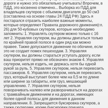
дороге и нужно это обязательно учитывать! Впрочем, в
ПДД, это косвенно отмечено... Выборка из ПДД для
владельцев скутеров с объемом двигателя до 50 см3
(составлена на основе главы 24 ПДД РФ) Здесь я
постарался отразить наиболее важные моменты,
которые определяют Правила дорожного движения(гл.
26) для 50-кубовых скутеров, которые необходимо
запомнить: 1. Управлять скутером можно только с 16
лет 2. Управляя скутером, вы должны двигаться только
по крайней правой полосе в один ряд как можно
правее. Также допускается движение по обочине, если
это не создает помех пешеходам. 3. Управляя
скутером, вы должны стараться уступать дорогу, если
ваш приоритет прямо не обозначен знаком 4. Управляя
скутером, нельзя ездить, не держась хотя бы одной
рукой за руль. 5. Управляя скутером, нельзя перевозить
пассажиров. 6. Управляя скутером, нельзя перевозить
груз, который выступает более чем на 0,5 м по длине
или ширине за габариты, или груз, мешающий
управлению. 7. Управляя скутером, нельзя
поворачивать налево или разворачиваться на дорогах
с трамвайным движением и на дорогах, имеющих
более одной полосы для движения в данном
направлении. 8. Запрещается буксировка скутеров, а
также скутерами, кроме буксировки прицепа,