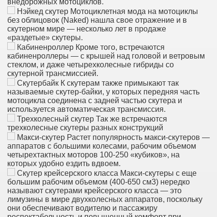
внедорожных мотоциклов.
Нэйкед скутер Мотоциклетная мода на мотоциклы
без облицовок (Naked) нашла свое отражение и в
скутерном мире — несколько лет в продаже
«раздетые» скутеры.
Кабиненроллер Кроме того, встречаются
кабиненроллеры — с крышей над головой и ветровым
стеклом, и даже четырехколесные гибриды со
скутерной трансмиссией.
Скутербайк К скутерам также примыкают так
называемые скутер-байки, у которых передняя часть
мотоцикла соединена с задней частью скутера и
используется автоматическая трансмиссия.
Трехколесный скутер Так же встречаются
трехколесные скутеры разных конструкций
Макси-скутер Растет популярность макси-скутеров —
аппаратов с большими колесами, рабочим объемом
четырехтактных моторов 100-250 «кубиков», на
которых удобно ездить вдвоем.
Скутер крейсерского класса Макси-скутеры с еще
большим рабочим объемом (400-650 см3) нередко
называют скутерами крейсерского класса — это
лимузины в мире двухколесных аппаратов, поскольку
они обеспечивают водителю и пассажиру
респектабельность и повышенный комфорт при