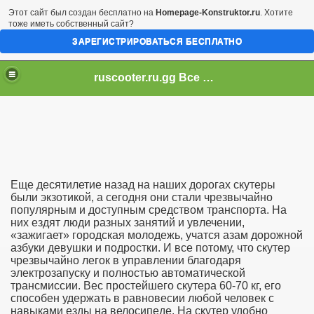
Этот сайт был создан бесплатно на
Homepage-Konstruktor.ru
. Хотите
тоже иметь собственный сайт?
ЗАРЕГИСТРИРОВАТЬСЯ БЕСПЛАТНО
ruscooter.ru.gg Все о скутерах и даже больше!
Еще десятилетие назад на наших дорогах скутеры
были экзотикой, а сегодня они стали чрезвычайно
популярным и доступным средством транспорта. На
них ездят люди разных занятий и увлечении,
«зажигает» городская молодежь, учатся азам дорожной
азбуки девушки и подростки. И все потому, что скутер
чрезвычайно легок в управлении благодаря
электрозапуску и полностью автоматической
трансмиссии. Вес простейшего скутера 60-70 кг, его
способен удержать в равновесии любой человек с
навыками езды на велосипеде. На скутер удобно