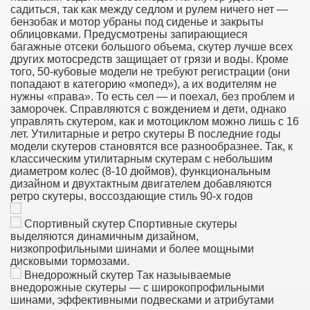
садиться, так как между седлом и рулем ничего нет —
бензобак и мотор убраны под сиденье и закрыты
облицовками. Предусмотрены запирающиеся
багажные отсеки большого объема, скутер лучше всех
других мотосредств защищает от грязи и воды. Кроме
того, 50-кубовые модели не требуют регистрации (они
попадают в категорию «мопед»), а их водителям не
нужны «права». То есть сел — и поехал, без проблем и
заморочек. Справляются с вождением и дети, однако
управлять скутером, как и мотоциклом можно лишь с 16
лет. Утилитарные и ретро скутеры В последние годы
модели скутеров становятся все разнообразнее. Так, к
классическим утилитарным скутерам с небольшим
диаметром колес (8-10 дюймов), функциональным
дизайном и двухтактным двигателем добавляются
ретро скутеры, воссоздающие стиль 90-х годов
Спортивный скутер Спортивные скутеры
выделяются динамичным дизайном,
низкопрофильными шинами и более мощными
дисковыми тормозами.
Внедорожный скутер Так назыываемые
внедорожные скутеры — с широкопрофильными
шинами, эффективными подвесками и атрибутами